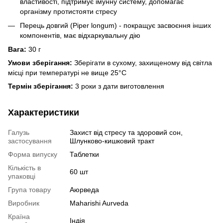
властивості, підтримує імунну систему, допомагає
організму протистояти стресу
Перець довгий (Piper longum) - покращує засвоєння інших
компонентів, має відхаркувальну дію
Вага:
30 г
Умови зберігання:
Зберігати в сухому, захищеному від світла
місці при температурі не вище 25°С
Термін зберігання:
3 роки з дати виготовлення
Характеристики
Галузь
Захист від стресу та здоровий сон,
застосування
Шлунково-кишковий тракт
Форма випуску
Таблетки
Кількість в
60 шт
упаковці
Група товару
Аюрведа
Виробник
Maharishi Aurveda
Країна
Індія