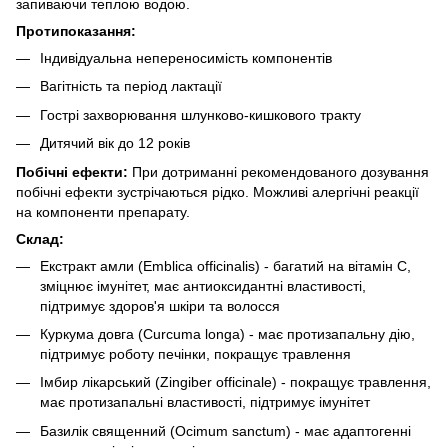
запиваючи теплою водою.
Протипоказання:
Індивідуальна непереносимість компонентів
Вагітність та період лактації
Гострі захворювання шлунково-кишкового тракту
Дитячий вік до 12 років
Побічні ефекти:
При дотриманні рекомендованого дозування
побічні ефекти зустрічаються рідко. Можливі алергічні реакції
на компоненти препарату.
Склад:
Екстракт амли (Emblica officinalis) - багатий на вітамін С,
зміцнює імунітет, має антиоксидантні властивості,
підтримує здоров'я шкіри та волосся
Куркума довга (Curcuma longa) - має протизапальну дію,
підтримує роботу печінки, покращує травлення
Імбир лікарський (Zingiber officinale) - покращує травлення,
має протизапальні властивості, підтримує імунітет
Базилік священний (Ocimum sanctum) - має адаптогенні