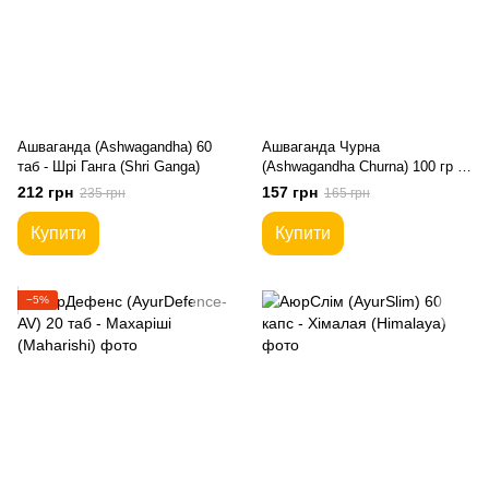
Ашваганда (Ashwagandha) 60
Ашваганда Чурна
таб - Шрі Ганга (Shri Ganga)
(Ashwagandha Churna) 100 гр -
Patanjali
212 грн
157 грн
235 грн
165 грн
Купити
Купити
−5%