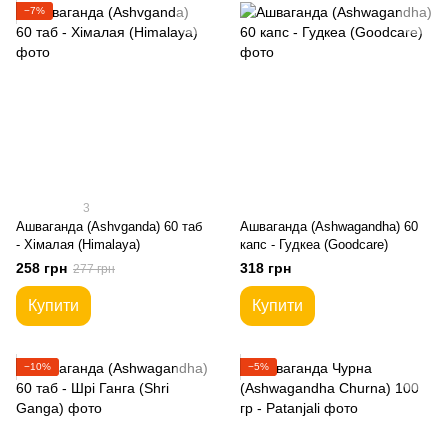
−7%
3
Ашваганда (Ashvganda) 60 таб
Ашваганда (Ashwagandha) 60
- Хімалая (Himalaya)
капс - Гудкеа (Goodcare)
258 грн
318 грн
277 грн
Купити
Купити
−10%
−5%