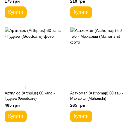
173 грн
210 грн
Купити
Купити
1
Артплюс (Arthplus) 60 капс -
Астхомап (Asthomap) 60 таб -
Гудкеа (Goodcare)
Махаріші (Maharishi)
465 грн
265 грн
Купити
Купити