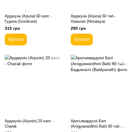
1
Арджуна (Arjuna) 60 капс -
Арджуна (Arjuna) 60 таб -
Гудкеа (Goodcare)
Хімалая (Himalaya)
315 грн
295 грн
Купити
Купити
Арджунін (Arjunin) 20 капс -
Арогьявардхіні Баті
Charak
(Arogyawardhini Bati) 80 таб -
Бадьянатх (Baidyanath)