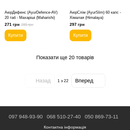
АюрДефенс (AyurDefence-AV)
АюрСлім (AyurSlim) 60 капс -
20 таб - Махаріші (Maharishi)
Хімалая (Himalaya)
271 грн
297 грн
285 грн
Купити
Купити
Показати ще 20 товарів
Назад
Вперед
1
з 22
097 948-93-90
068 510-27-40
050 869-73-11
Контактна інформація