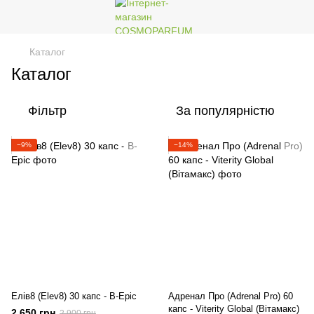
Каталог
Каталог
Фільтр
За популярністю
−9%
−14%
Елів8 (Elev8) 30 капс - B-Epic
Адренал Про (Adrenal Pro) 60
капс - Viterity Global (Вітамакс)
2 650 грн
2 900 грн