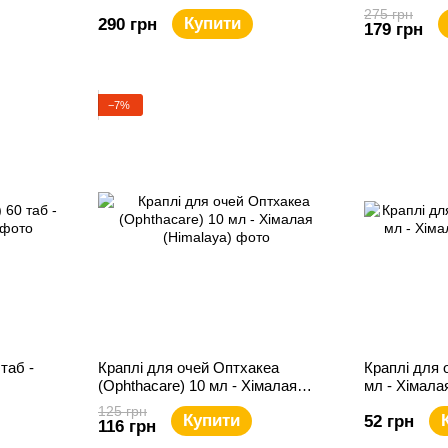
275 грн
Купити
290 грн
179 грн
−7%
 таб -
Краплі для очей Оптхакеа
Краплі для 
(Ophthacare) 10 мл - Хімалая
мл - Хімала
(Himalaya)
125 грн
Купити
52 грн
116 грн