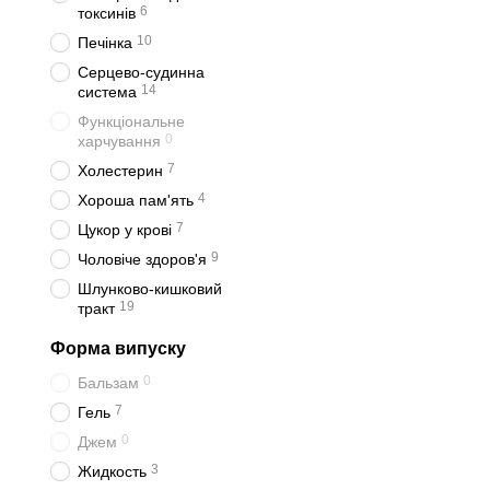
6
токсинів
10
Печінка
Серцево-судинна
14
система
Функціональне
0
харчування
7
Холестерин
4
Хороша пам'ять
7
Цукор у крові
9
Чоловіче здоров'я
Шлунково-кишковий
19
тракт
Форма випуску
0
Бальзам
7
Гель
0
Джем
3
Жидкость