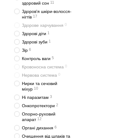
11
здоровий сон
Здоров'я шкіри-волосся-
17
нігтів
0
Здорове харчування
1
Здорові діти
1
Здорові зуби
6
Зір
5
Контроль ваги
0
Кровоносна система
0
Нервова система
Нирки та сечовий
10
міхур
3
Ні паразитам
2
Онкопротектори
Опорно-руховий
12
апарат
6
Органі дихання
Очищення від шлаків та