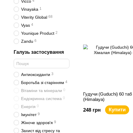
4
Vicco
1
Vinayaka
68
Viterity Global
4
Vyas
2
Younique Product
6
Zandu
Галузь застосування
3
Антиоксиданти
4
Боротьба зі старінням
0
Вітаміни та мінерали
Гудучи (Guduchi) 60 таб
0
Ендокринна система
(Himalaya)
0
Енергія
Купити
248 грн
9
Імунітет
9
Жіноче здоров'я
Захист від стресу та