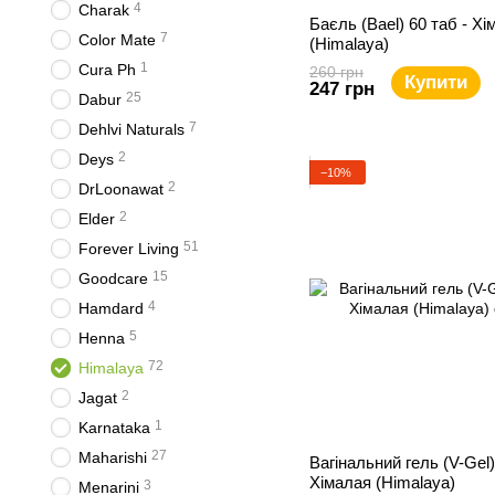
4
Charak
Баєль (Bael) 60 таб - Хі
7
Color Mate
(Himalaya)
1
Cura Ph
260 грн
Купити
247 грн
25
Dabur
7
Dehlvi Naturals
2
Deys
−10%
2
DrLoonawat
2
Elder
51
Forever Living
15
Goodcare
4
Hamdard
5
Henna
72
Himalaya
2
Jagat
1
Karnataka
27
Maharishi
Вагінальний гель (V-Gel) 
Хімалая (Himalaya)
3
Menarini