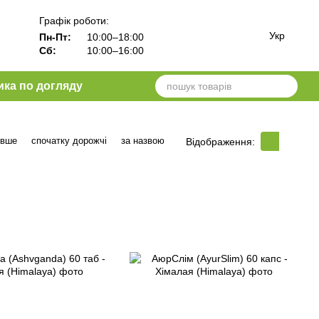
Графік роботи:
Укр
Пн-Пт:
10:00–18:00
Сб:
10:00–16:00
ика по догляду
евше
спочатку дорожчі
за назвою
Відображення: