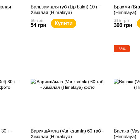
малая
Бальзам для губ (Lip balm) 10 г -
Брахми (Bra
Хімалая (Himalaya)
(Himalaya)
60 грн
315 грн
Купити
54 грн
306 грн
−35%
30 г -
ВарикшАмла (Variksamla) 60 таб -
Васака (Vas
Хімалая (Himalaya)
(Himalaya)