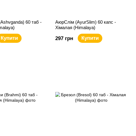
Ashvganda) 60 таб -
АюрСлім (AyurSlim) 60 капс -
malaya)
Хімалая (Himalaya)
Купити
Купити
297 грн