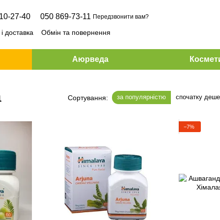
10-27-40
050 869-73-11
Передзвонити вам?
і доставка
Обмін та повернення
Аюрведа
Космет
a
за популярністю
спочатку деш
Сортування:
−7%