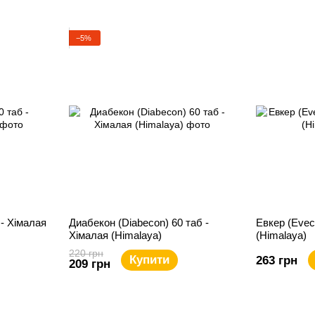
−5%
 - Хімалая
Диабекон (Diabеcon) 60 таб -
Евкер (Evec
Хімалая (Himalaya)
(Himalaya)
220 грн
Купити
263 грн
209 грн