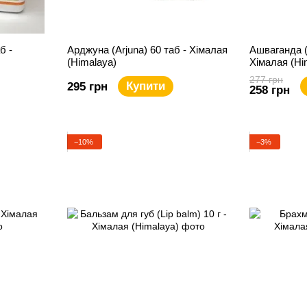
б -
Арджуна (Arjuna) 60 таб - Хімалая
Ашваганда (
(Himalaya)
Хімалая (Hi
277 грн
Купити
295 грн
258 грн
−10%
−3%