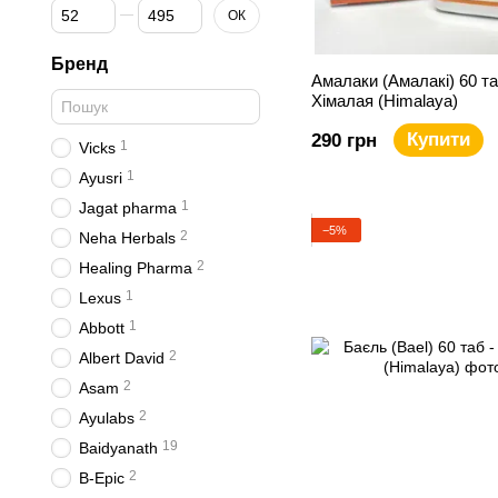
Від Ціна, грн
До Ціна, грн
ОК
Бренд
Амалаки (Амалакі) 60 та
Хімалая (Himalaya)
Купити
290 грн
1
Vicks
1
Ayusri
1
Jagat pharma
−5%
2
Neha Herbals
2
Healing Pharma
1
Lexus
1
Abbott
2
Albert David
2
Asam
2
Ayulabs
19
Baidyanath
2
B-Epic