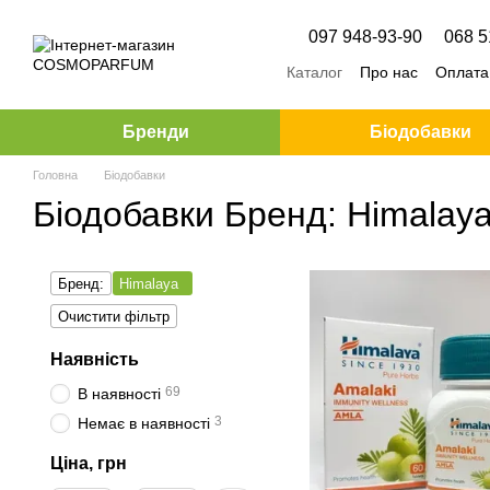
Перейти до основного контенту
097 948-93-90
068 5
Каталог
Про нас
Оплата 
Бренди
Біодобавки
Головна
Біодобавки
Біодобавки Бренд: Himalay
Бренд:
Himalaya
Очистити фільтр
Наявність
69
В наявності
3
Немає в наявності
Ціна, грн