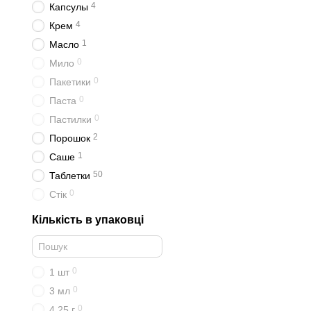
4
Капсулы
4
Крем
1
Масло
0
Мило
0
Пакетики
0
Паста
0
Пастилки
2
Порошок
1
Саше
50
Таблетки
0
Стік
Кількість в упаковці
0
1 шт
0
3 мл
0
4,25 г