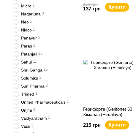
153 грн
1
Micro
Купити
137 грн
3
Nagarjuna
1
Neo
1
Nidco
5
Panayur
2
Paras
25
Patanjali
11
Sahul
15
Shri Ganga
1
Solumiks
2
Sun Pharma
1
Trimed
1
United Pharmaceuticals
Герифорте (Geriforte) 60
3
Unjha
Хімалая (Himalaya)
1
Vaidyaratnam
Купити
215 грн
5
Vasu