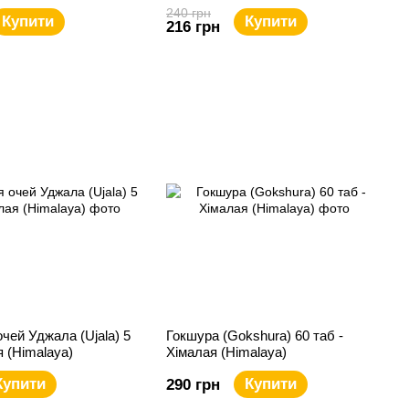
240 грн
Купити
Купити
216 грн
очей Уджала (Ujala) 5
Гокшура (Gokshura) 60 таб -
я (Himalaya)
Хімалая (Himalaya)
Купити
Купити
290 грн