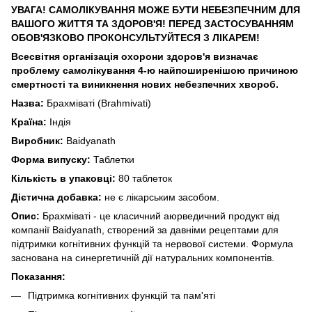
УВАГА! САМОЛІКУВАННЯ МОЖЕ БУТИ НЕБЕЗПЕЧНИМ ДЛЯ
ВАШОГО ЖИТТЯ ТА ЗДОРОВ'Я! ПЕРЕД ЗАСТОСУВАННЯМ
ОБОВ'ЯЗКОВО ПРОКОНСУЛЬТУЙТЕСЯ З ЛІКАРЕМ!
Всесвітня організація охорони здоров'я визначає
проблему самолікування 4-ю найпоширенішою причиною
смертності та виникнення нових небезпечних хвороб.
Назва:
Брахміваті (Brahmivati)
Країна:
Індія
Виробник:
Baidyanath
Форма випуску:
Таблетки
Кількість в упаковці:
80 таблеток
Дієтична добавка:
не є лікарським засобом.
Опис:
Брахміваті - це класичний аюрведичний продукт від
компанії Baidyanath, створений за давніми рецептами для
підтримки когнітивних функцій та нервової системи. Формула
заснована на синергетичній дії натуральних компонентів.
Показання:
Підтримка когнітивних функцій та пам'яті