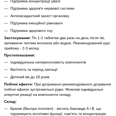
Підтримка концентрації уваги
Підтримка здоров'я нервової системи
Антиоксидантний захист організму
Підтримка емоційної рівноваги
Підтримка здорового сну
Застосування:
По 1-2 таблетки два рази на день після їжі,
запиваючи теплим молоком або водою. Рекомендований курс
прийому - 2-3 місяці.
Протипоказання:
Індивідуальна непереносимість компонентів
Вагітність та період лактації
Дитячий вік до 18 років
Побічні ефекти:
При дотриманні рекомендованого дозування
побічні ефекти зустрічаються рідко. Можливі індивідуальні
алергічні реакції на компоненти складу.
Склад:
Брахмі (Bacopa monnieri) - містить бакозиди А і В, що
підтримують когнітивні функції, пам'ять та концентрацію