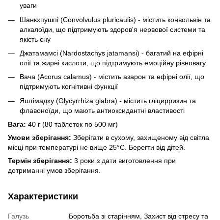
уваги
Шанкхпушпі (Convolvulus pluricaulis) - містить конвольвін та
алкалоїди, що підтримують здоров'я нервової системи та
якість сну
Джатамамсі (Nardostachys jatamansi) - багатий на ефірні
олії та жирні кислоти, що підтримують емоційну рівновагу
Вача (Acorus calamus) - містить азарон та ефірні олії, що
підтримують когнітивні функції
Яштімадху (Glycyrrhiza glabra) - містить гліцирризин та
флавоноїди, що мають антиоксидантні властивості
Вага:
40 г (80 таблеток по 500 мг)
Умови зберігання:
Зберігати в сухому, захищеному від світла
місці при температурі не вище 25°С. Берегти від дітей.
Термін зберігання:
3 роки з дати виготовлення при
дотриманні умов зберігання.
Характеристики
Галузь
Боротьба зі старінням, Захист від стресу та