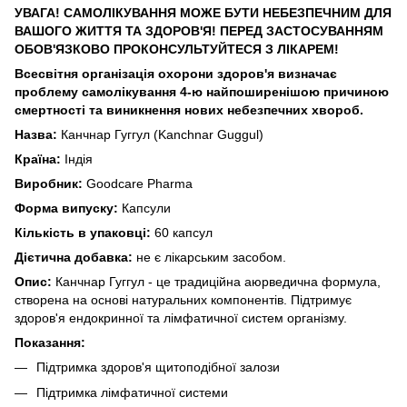
УВАГА! САМОЛІКУВАННЯ МОЖЕ БУТИ НЕБЕЗПЕЧНИМ ДЛЯ
ВАШОГО ЖИТТЯ ТА ЗДОРОВ'Я! ПЕРЕД ЗАСТОСУВАННЯМ
ОБОВ'ЯЗКОВО ПРОКОНСУЛЬТУЙТЕСЯ З ЛІКАРЕМ!
Всесвітня організація охорони здоров'я визначає
проблему самолікування 4-ю найпоширенішою причиною
смертності та виникнення нових небезпечних хвороб.
Назва:
Канчнар Гуггул (Kanchnar Guggul)
Країна:
Індія
Виробник:
Goodcare Pharma
Форма випуску:
Капсули
Кількість в упаковці:
60 капсул
Дієтична добавка:
не є лікарським засобом.
Опис:
Канчнар Гуггул - це традиційна аюрведична формула,
створена на основі натуральних компонентів. Підтримує
здоров'я ендокринної та лімфатичної систем організму.
Показання:
Підтримка здоров'я щитоподібної залози
Підтримка лімфатичної системи