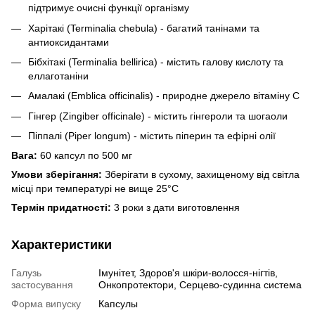
підтримує очисні функції організму
Харітакі (Terminalia chebula) - багатий танінами та
антиоксидантами
Бібхітакі (Terminalia bellirica) - містить галову кислоту та
еллаготаніни
Амалакі (Emblica officinalis) - природне джерело вітаміну С
Гінгер (Zingiber officinale) - містить гінгероли та шогаоли
Піппалі (Piper longum) - містить піперин та ефірні олії
Вага:
60 капсул по 500 мг
Умови зберігання:
Зберігати в сухому, захищеному від світла
місці при температурі не вище 25°C
Термін придатності:
3 роки з дати виготовлення
Характеристики
Галузь
Імунітет, Здоров'я шкіри-волосся-нігтів,
застосування
Онкопротектори, Серцево-судинна система
Форма випуску
Капсулы