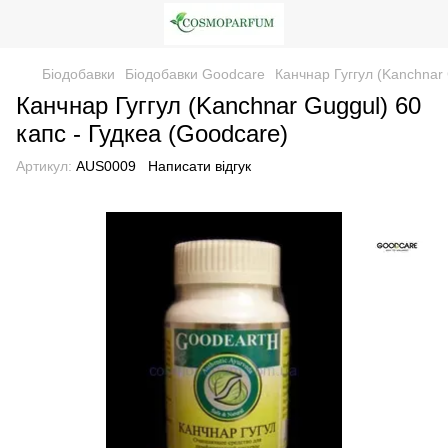
Біодобавки
Біодобавки Goodcare
Канчнар Гуггул (Kanchnar 
Канчнар Гуггул (Kanchnar Guggul) 60
капс - Гудкеа (Goodcare)
Артикул:
AUS0009
Написати відгук