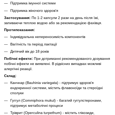
Підтримка імунної системи
Підтримка жіночого здоров'я
Застосування:
По 1-2 капсули 2 рази на день після їжі,
запиваючи теплою водою або за рекомендацією фахівця.
Протипоказання:
Індивідуальна непереносимість компонентів
Вагітність та період лактації
Дитячий вік до 18 років
Побічні ефекти:
При дотриманні рекомендованого дозування
побічні ефекти не виявлені. В рідкісних випадках можливі
алергічні реакції.
Склад:
Канчнар (Bauhinia variegata) - підтримує здоров'я
ендокринної системи, містить флавоноїди та стероїдні
сполуки
Гуггул (Commiphora mukul) - багатий гуггулстеронами,
підтримує метаболічні процеси
Тріврит (Operculina turpethum) - містить глікозиди,