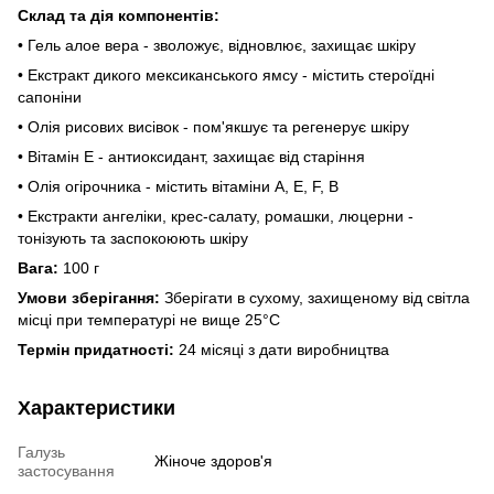
Склад та дія компонентів:
• Гель алое вера - зволожує, відновлює, захищає шкіру
• Екстракт дикого мексиканського ямсу - містить стероїдні
сапоніни
• Олія рисових висівок - пом'якшує та регенерує шкіру
• Вітамін Е - антиоксидант, захищає від старіння
• Олія огірочника - містить вітаміни А, Е, F, В
• Екстракти ангеліки, крес-салату, ромашки, люцерни -
тонізують та заспокоюють шкіру
Вага:
100 г
Умови зберігання:
Зберігати в сухому, захищеному від світла
місці при температурі не вище 25°С
Термін придатності:
24 місяці з дати виробництва
Характеристики
Галузь
Жіноче здоров'я
застосування