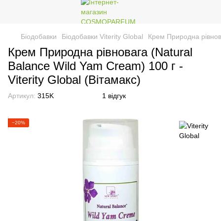
Біодобавки
Біодобавки Viterity Global
Крем Природна рівноваг
Крем Природна рівновага (Natural
Balance Wild Yam Cream) 100 г -
Viterity Global (Вітамакс)
Артикул:
315K
1 відгук
−20%