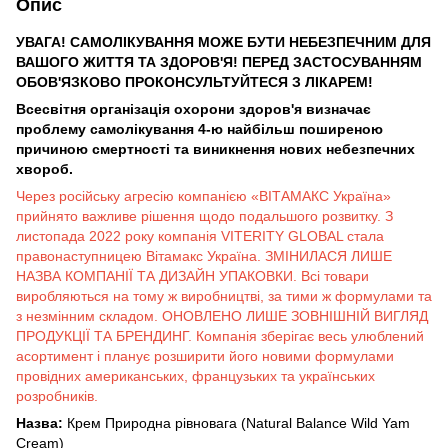
Опис
УВАГА! САМОЛІКУВАННЯ МОЖЕ БУТИ НЕБЕЗПЕЧНИМ ДЛЯ
ВАШОГО ЖИТТЯ ТА ЗДОРОВ'Я! ПЕРЕД ЗАСТОСУВАННЯМ
ОБОВ'ЯЗКОВО ПРОКОНСУЛЬТУЙТЕСЯ З ЛІКАРЕМ!
Всесвітня організація охорони здоров'я визначає
проблему самолікування 4-ю найбільш поширеною
причиною смертності та виникнення нових небезпечних
хвороб.
Через російську агресію компанією «ВІТАМАКС Україна»
прийнято важливе рішення щодо подальшого розвитку. З
листопада 2022 року компанія VITERITY GLOBAL стала
правонаступницею Вітамакс Україна. ЗМІНИЛАСЯ ЛИШЕ
НАЗВА КОМПАНІЇ ТА ДИЗАЙН УПАКОВКИ. Всі товари
виробляються на тому ж виробництві, за тими ж формулами та
з незмінним складом. ОНОВЛЕНО ЛИШЕ ЗОВНІШНІЙ ВИГЛЯД
ПРОДУКЦІЇ ТА БРЕНДИНГ. Компанія зберігає весь улюблений
асортимент і планує розширити його новими формулами
провідних американських, французьких та українських
розробників.
Назва:
Крем Природна рівновага (Natural Balance Wild Yam
Cream)