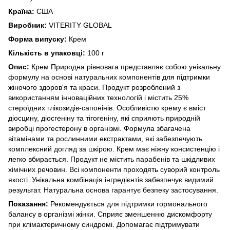
Країна:
США
Виробник:
VITERITY GLOBAL
Форма випуску:
Крем
Кількість в упаковці:
100 г
Опис:
Крем Природна рівновага представляє собою унікальну
формулу на основі натуральних компонентів для підтримки
жіночого здоров'я та краси. Продукт розроблений з
використанням інноваційних технологій і містить 25%
стероїдних глікозидів-сапонінів. Особливістю крему є вміст
діосцину, діосгеніну та тігогеніну, які сприяють природній
виробці прогестерону в організмі. Формула збагачена
вітамінами та рослинними екстрактами, які забезпечують
комплексний догляд за шкірою. Крем має ніжну консистенцію і
легко вбирається. Продукт не містить парабенів та шкідливих
хімічних речовин. Всі компоненти проходять суворий контроль
якості. Унікальна комбінація інгредієнтів забезпечує видимий
результат. Натуральна основа гарантує безпеку застосування.
Показання:
Рекомендується для підтримки гормонального
балансу в організмі жінки. Сприяє зменшенню дискомфорту
при клімактеричному синдромі. Допомагає підтримувати