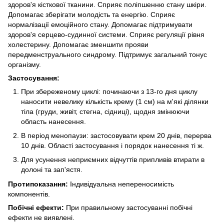
здоров'я кісткової тканини. Сприяє поліпшенню стану шкіри.
Допомагає зберігати молодість та енергію. Сприяє
нормалізації емоційного стану. Допомагає підтримувати
здоров'я серцево-судинної системи. Сприяє регуляції рівня
холестерину. Допомагає зменшити прояви
передменструального синдрому. Підтримує загальний тонус
організму.
Застосування:
При збереженому циклі: починаючи з 13-го дня циклу
наносити невелику кількість крему (1 см) на м'які ділянки
тіла (груди, живіт, стегна, сідниці), щодня змінюючи
область нанесення.
В період менопаузи: застосовувати крем 20 днів, перерва
10 днів. Області застосування і порядок нанесення ті ж.
Для усунення неприємних відчуттів припливів втирати в
долоні та зап'ястя.
Протипоказання:
Індивідуальна непереносимість
компонентів.
Побічні ефекти:
При правильному застосуванні побічні
ефекти не виявлені.