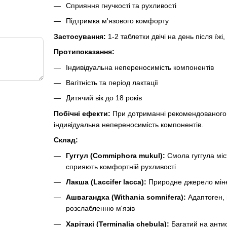
Сприяння гнучкості та рухливості
Підтримка м'язового комфорту
Застосування:
1-2 таблетки двічі на день після ї
Протипоказання:
Індивідуальна непереносимість компонентів
Вагітність та період лактації
Дитячий вік до 18 років
Побічні ефекти:
При дотриманні рекомендованого д
індивідуальна непереносимість компонентів.
Склад:
Гуггул (Commiphora mukul):
Смола гуггула міст
сприяють комфортній рухливості
Лакша (Laccifer lacca):
Природне джерело мінер
Ашвагандха (Withania somnifera):
Адаптоген, 
розслабленню м'язів
Харітакі (Terminalia chebula):
Багатий на антио