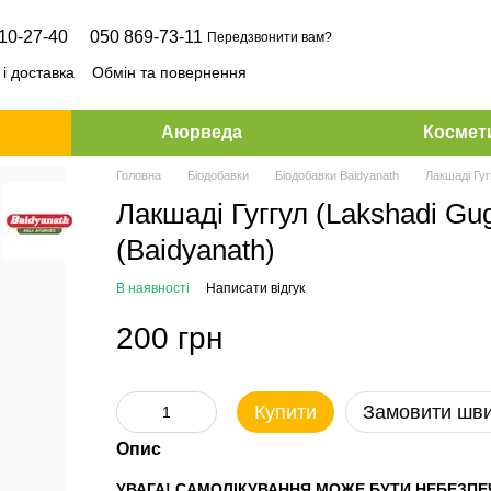
10-27-40
050 869-73-11
Передзвонити вам?
і доставка
Обмін та повернення
Аюрведа
Космет
Головна
Біодобавки
Біодобавки Baidyanath
Лакшаді Гуг
Лакшаді Гуггул (Lakshadi Gug
(Baidyanath)
В наявності
Написати відгук
200 грн
Купити
Замовити шв
Опис
УВАГА! САМОЛІКУВАННЯ МОЖЕ БУТИ НЕБЕЗПЕ