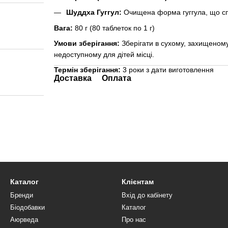
Шуддха Гуггул:
Очищена форма гуггула, що сп
Вага:
80 г (80 таблеток по 1 г)
Умови зберігання:
Зберігати в сухому, захищеному 
недоступному для дітей місці.
Термін зберігання:
3 роки з дати виготовлення
Доставка
Оплата
Каталог
Клієнтам
Бренди
Вхід до кабінету
Біодобавки
Каталог
Аюрведа
Про нас