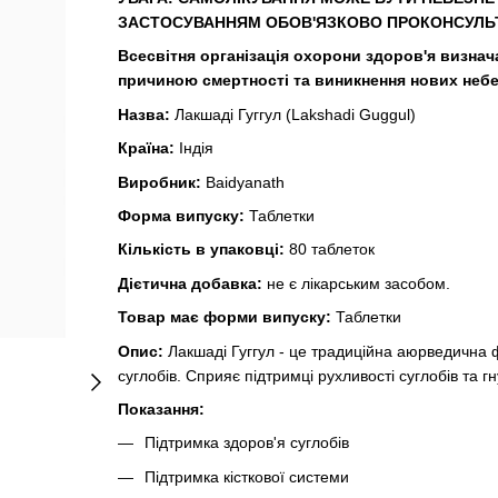
ЗАСТОСУВАННЯМ ОБОВ'ЯЗКОВО ПРОКОНСУЛЬТ
Всесвітня організація охорони здоров'я визн
причиною смертності та виникнення нових неб
Назва:
Лакшаді Гуггул (Lakshadi Guggul)
Країна:
Індія
Виробник:
Baidyanath
Форма випуску:
Таблетки
Кількість в упаковці:
80 таблеток
Дієтична добавка:
не є лікарським засобом.
Товар має форми випуску:
Таблетки
Опис:
Лакшаді Гуггул - це традиційна аюрведична ф
суглобів. Сприяє підтримці рухливості суглобів та гн
Показання:
Підтримка здоров'я суглобів
Підтримка кісткової системи