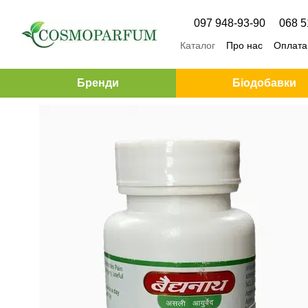
Перейти до основного контенту
097 948-93-90
068 5
Каталог
Про нас
Оплата 
Бренди
Біодобавки