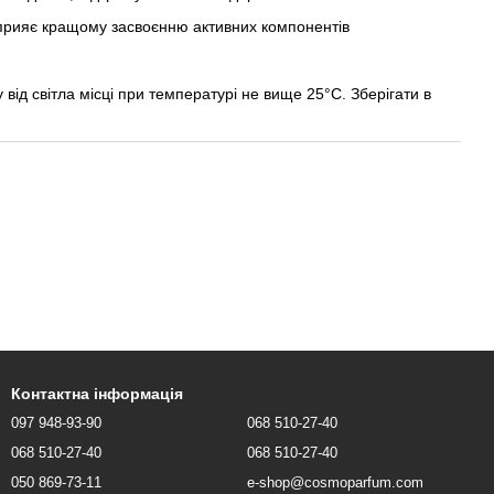
рияє кращому засвоєнню активних компонентів
від світла місці при температурі не вище 25°С. Зберігати в
Контактна інформація
097 948-93-90
068 510-27-40
068 510-27-40
068 510-27-40
050 869-73-11
e-shop@cosmoparfum.com