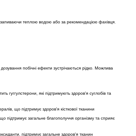
жі, запиваючи теплою водою або за рекомендацією фахівця.
озування побічні ефекти зустрічаються рідко. Можлива
ить гуггулстерони, які підтримують здоров'я суглобів та
алів, що підтримує здоров'я кісткової тканини
що підтримує загальне благополуччя організму та сприяє
ксиданти, підтримує загальне здоров'я тканин