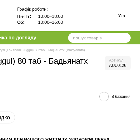
Графік роботи:
Укр
Пн-Пт:
10:00–18:00
Сб:
10:00–16:00
ика по догляду
гул (Lakshadi Guggul) 80 таб - Бадьянатх (Baidyanath)
gul) 80 таб - Бадьянатх
Артикул
AUU0126
В бажання
идко
ЧНИМ ДЛЯ ВАШОГО ЖИТТЯ ТА ЗДОРОВ'Я! ПЕРЕД