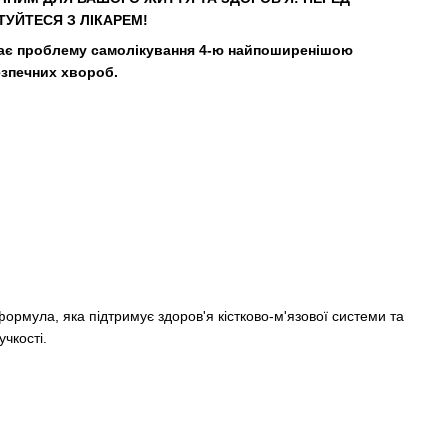
УЙТЕСЯ З ЛІКАРЕМ!
ачає проблему самолікування 4-ю найпоширенішою
езпечних хвороб.
ормула, яка підтримує здоров'я кістково-м'язової системи та
учкості.