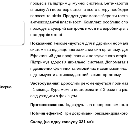
процесів та підтримці імунної системи. Бета-карот
вітаміну А і перетворюється в нього в міру необхідн
волосся та нігтів. Продукт допомагає зберегти гост
антиоксидантні властивості. Комплекс особливо спр
проходять суворий контроль якості на виробництві
стандартів якості.
Показання:
Рекомендується для підтримки нормаль
системи та підвищенню захисних сил організму. Допо
Ефективний для профілактики передчасного старіння
Підтримує здоров'я дихальної системи. Допомагає 
підвищених фізичних та емоційних навантаженнях.
підтримувати антиоксидантний захист організму.
Застосування:
Дорослим рекомендується приймати 
Опорно-
- 1 місяць. Курс можна повторювати 2-3 рази на рі
слід узгодити з фахівцем.
Протипоказання:
Індивідуальна непереносимість к
Побічні ефекти:
При дотриманні рекомендованого д
Склад (на одну капсулу 331 мг):