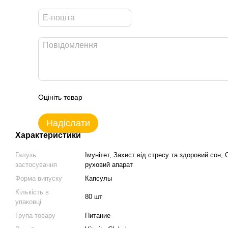
Оцініть товар
Надіслати
Характеристики
Галузь
Імунітет, Захист від стресу та здоровий сон, 
застосування
руховий апарат
Форма випуску
Капсулы
Кількість в
80 шт
упаковці
Група товару
Питание