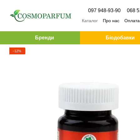
Перейти до основного контенту
097 948-93-90
068 5
Каталог
Про нас
Оплата 
Бренди
Біодобавки
−12%