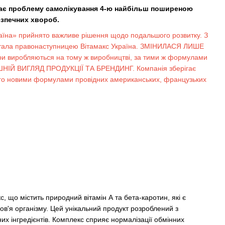
ачає проблему самолікування 4-ю найбільш поширеною
езпечних хвороб.
аїна» прийнято важливе рішення щодо подальшого розвитку. З
стала правонаступницею Вітамакс Україна. ЗМІНИЛАСЯ ЛИШЕ
 виробляються на тому ж виробництві, за тими ж формулами
НІЙ ВИГЛЯД ПРОДУКЦІЇ ТА БРЕНДИНГ. Компанія зберігає
ого новими формулами провідних американських, французьких
 що містить природний вітамін А та бета-каротин, які є
'я організму. Цей унікальний продукт розроблений з
их інгредієнтів. Комплекс сприяє нормалізації обмінних