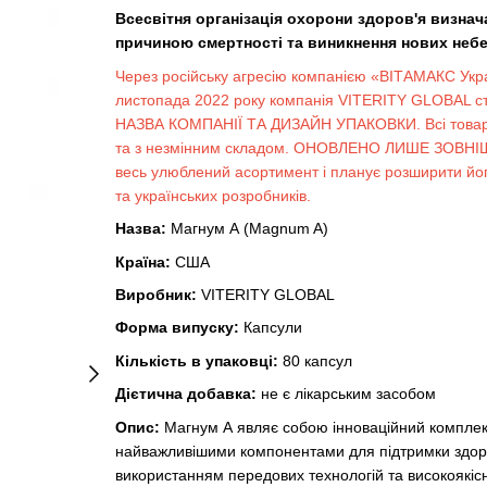
Всесвітня організація охорони здоров'я визн
причиною смертності та виникнення нових неб
Через російську агресію компанією «ВІТАМАКС Укр
листопада 2022 року компанія VITERITY GLOBAL 
НАЗВА КОМПАНІЇ ТА ДИЗАЙН УПАКОВКИ. Всі товари
та з незмінним складом. ОНОВЛЕНО ЛИШЕ ЗОВНІШ
весь улюблений асортимент і планує розширити й
та українських розробників.
Назва:
Магнум А (Magnum A)
Країна:
США
Виробник:
VITERITY GLOBAL
Форма випуску:
Капсули
Кількість в упаковці:
80 капсул
Дієтична добавка:
не є лікарським засобом
Опис:
Магнум А являє собою інноваційний комплекс,
найважливішими компонентами для підтримки здоров
використанням передових технологій та високоякісн