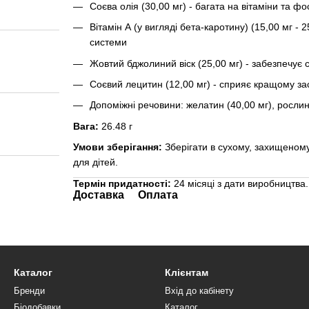
Соєва олія (30,00 мг) - багата на вітаміни та 
Вітамін А (у вигляді бета-каротину) (15,00 мг - 
системи
Жовтий бджолиний віск (25,00 мг) - забезпечує 
Соєвий лецитин (12,00 мг) - сприяє кращому за
Допоміжні речовини: желатин (40,00 мг), рослин
Вага:
26.48 г
Умови зберігання:
Зберігати в сухому, захищеному
для дітей.
Термін придатності:
24 місяці з дати виробництва.
Доставка
Оплата
Каталог
Клієнтам
Бренди
Вхід до кабінету
Біодобавки
Каталог