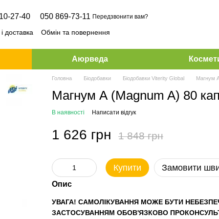
10-27-40
050 869-73-11
Передзвонити вам?
і доставка
Обмін та повернення
Аюрведа
Космет
Головна
Біодобавки
Біодобавки Viterity Global
Магнум А 
Магнум А (Magnum A) 80 капс 
В наявності
Написати відгук
1 626 грн
1 848 грн
Купити
Замовити шв
Опис
УВАГА! САМОЛІКУВАННЯ МОЖЕ БУТИ НЕБЕЗПЕ
ЗАСТОСУВАННЯМ ОБОВ'ЯЗКОВО ПРОКОНСУЛЬТ