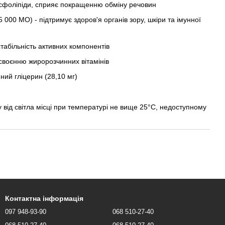
фосфоліпіди, сприяє покращенню обміну речовин
25 000 МО) - підтримує здоров'я органів зору, шкіри та імунної
стабільність активних компонентів
своєнню жиророзчинних вітамінів
ний гліцерин (28,10 мг)
 від світла місці при температурі не вище 25°С, недоступному
Контактна інформація
097 948-93-90
068 510-27-40