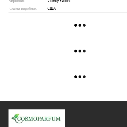
Виробник
Viterity Global
Країна виробник
США