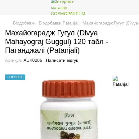
Біодобавки
Біодобавки Patanjali
Махайогарадж Гугул (Divya 
Махайогарадж Гугул (Divya
Mahayograj Guggul) 120 табл -
Патанджалі (Patanjali)
Артикул:
AUK0286
Написати відгук
НОВИНКА