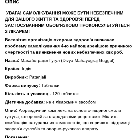
Опис
УВАГА! САМОЛІКУВАННЯ МОЖЕ БУТИ НЕБЕЗПЕЧНИМ
ДЛЯ ВАШОГО ЖИТТЯ ТА ЗДОРОВ'Я! ПЕРЕД
ЗАСТОСУВАННЯМ ОБОВ'ЯЗКОВО ПРОКОНСУЛЬТУЙТЕСЯ
З ЛІКАРЕМ!
Всесвітня організація охорони здоров'я визначає
проблему самолікування 4-ю найпоширенішою причиною
смертності та виникнення нових небезпечних хвороб.
Назва:
Махайоградж Гугул (Divya Mahayograj Guggul)
Країна:
Індія
Виробник:
Patanjali
Форма випуску:
Таблетки
Кількість в упаковці:
120 таблеток
Дієтична добавка:
не є лікарським засобом
Опис:
Аюрведичний комплекс на основі очищеної смоли
гуггула, створений за стародавніми рецептами. Містить
комбінацію натуральних компонентів, що сприяють підтримці
здоров'я суглобів та опорно-рухового апарату.
Показання: