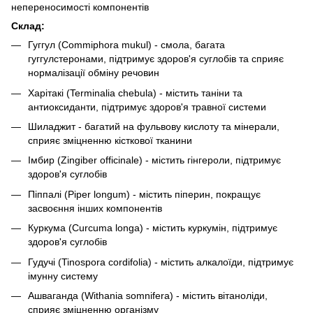
непереносимості компонентів
Склад:
Гуггул (Commiphora mukul) - смола, багата
гуггулстеронами, підтримує здоров'я суглобів та сприяє
нормалізації обміну речовин
Харітакі (Terminalia chebula) - містить таніни та
антиоксиданти, підтримує здоров'я травної системи
Шиладжит - багатий на фульвову кислоту та мінерали,
сприяє зміцненню кісткової тканини
Імбир (Zingiber officinale) - містить гінгероли, підтримує
здоров'я суглобів
Піппалі (Piper longum) - містить піперин, покращує
засвоєння інших компонентів
Куркума (Curcuma longa) - містить куркумін, підтримує
здоров'я суглобів
Гудучі (Tinospora cordifolia) - містить алкалоїди, підтримує
імунну систему
Ашваганда (Withania somnifera) - містить вітаноліди,
сприяє зміцненню організму