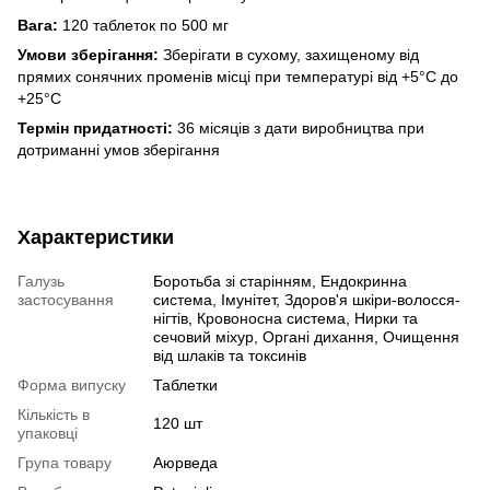
Вага:
120 таблеток по 500 мг
Умови зберігання:
Зберігати в сухому, захищеному від
прямих сонячних променів місці при температурі від +5°С до
+25°С
Термін придатності:
36 місяців з дати виробництва при
дотриманні умов зберігання
Характеристики
Галузь
Боротьба зі старінням, Ендокринна
застосування
система, Імунітет, Здоров'я шкіри-волосся-
нігтів, Кровоносна система, Нирки та
сечовий міхур, Органі дихання, Очищення
від шлаків та токсинів
Форма випуску
Таблетки
Кількість в
120 шт
упаковці
Група товару
Аюрведа