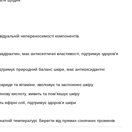
вати щодня.
ивідуальній непереносимості компонентів.
азадірахтин, має антисептичні властивості, підтримує здоров'я
підтримує природний баланс шкіри, має антиоксидантні
хариди та вітаміни, зволожує та заспокоює шкіру
инову кислоту, живить та пом'якшує шкіру
ть ефірні олії, підтримує здоров'я шкіри
мнатній температурі. Берегти від прямих сонячних променів.