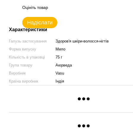
Оцініть товар
Надіслати
Характеристики
Галузь застосування
Здоров'я шкіри-волосся-нігтів
Форма випуску
Мило
Кількість в упаковці
75 г
Група товару
Аюрведа
Виробник
Vasu
Країна виробник
Індія