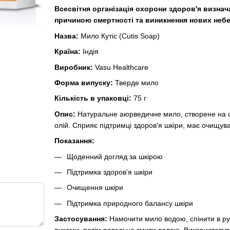
Всесвітня організація охорони здоров'я визн
причиною смертності та виникнення нових неб
Назва:
Мило Кутіс (Cutis Soap)
Країна:
Індія
Виробник:
Vasu Healthcare
Форма випуску:
Тверде мило
Кількість в упаковці:
75 г
Опис:
Натуральне аюрведичне мило, створене на ос
олій. Сприяє підтримці здоров'я шкіри, має очищувал
Показання:
Щоденний догляд за шкірою
Підтримка здоров'я шкіри
Очищення шкіри
Підтримка природного балансу шкіри
Застосування:
Намочити мило водою, спінити в ру