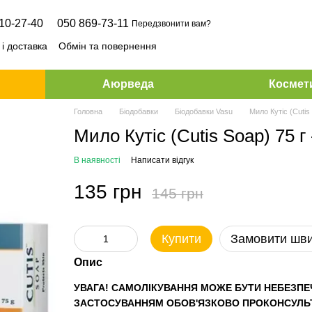
10-27-40
050 869-73-11
Передзвонити вам?
і доставка
Обмін та повернення
Аюрведа
Космет
Головна
Біодобавки
Біодобавки Vasu
Мило Кутіс (Cutis
Мило Кутіс (Cutis Soap) 75 г 
В наявності
Написати відгук
135 грн
145 грн
Купити
Замовити шв
Опис
УВАГА! САМОЛІКУВАННЯ МОЖЕ БУТИ НЕБЕЗПЕ
ЗАСТОСУВАННЯМ ОБОВ'ЯЗКОВО ПРОКОНСУЛЬТ