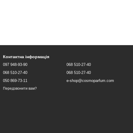
Контактна інформація
097 948-93-90
068 510-27-40
068 510-27-40
068 510-27-40
050 869-73-11
e-shop@cosmoparfum.com
Передзвонити вам?