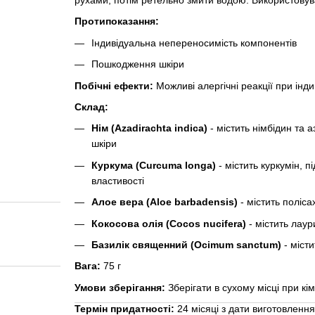
рухами, потім ретельно змити водою. Використову
Протипоказання:
Індивідуальна непереносимість компонентів
Пошкодження шкіри
Побічні ефекти:
Можливі алергічні реакції при інд
Склад:
Нім (Azadirachta indica)
- містить німбідин та 
шкіри
Куркума (Curcuma longa)
- містить куркумін, 
властивості
Алое вера (Aloe barbadensis)
- містить поліса
Кокосова олія (Cocos nucifera)
- містить лаур
Базилік священний (Ocimum sanctum)
- місти
Вага:
75 г
Умови зберігання:
Зберігати в сухому місці при кі
Термін придатності:
24 місяці з дати виготовлення