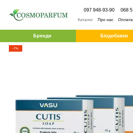
Перейти до основного контенту
097 948-93-90
068 5
Каталог
Про нас
Оплата 
Бренди
Біодобавки
−7%