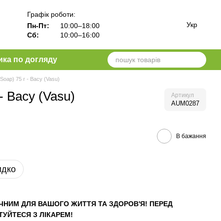
Графік роботи:
Укр
Пн-Пт:
10:00–18:00
Сб:
10:00–16:00
ика по догляду
 Soap) 75 г - Васу (Vasu)
- Васу (Vasu)
Артикул
AUM0287
В бажання
идко
ЧНИМ ДЛЯ ВАШОГО ЖИТТЯ ТА ЗДОРОВ'Я! ПЕРЕД
УЙТЕСЯ З ЛІКАРЕМ!