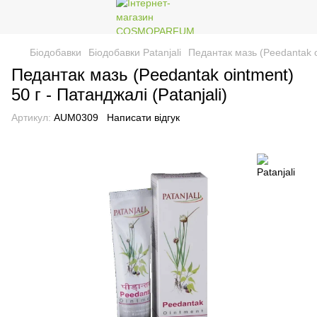
Біодобавки
Біодобавки Patanjali
Педантак мазь (Peedantak oi
Педантак мазь (Peedantak ointment)
50 г - Патанджалі (Patanjali)
Артикул:
AUM0309
Написати відгук