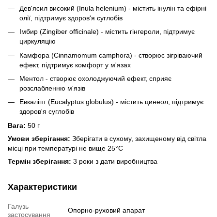
Дев'ясил високий (Inula helenium) - містить інулін та ефірні
олії, підтримує здоров'я суглобів
Імбир (Zingiber officinale) - містить гінгероли, підтримує
циркуляцію
Камфора (Cinnamomum camphora) - створює зігріваючий
ефект, підтримує комфорт у м'язах
Ментол - створює охолоджуючий ефект, сприяє
розслабленню м'язів
Евкаліпт (Eucalyptus globulus) - містить цинеол, підтримує
здоров'я суглобів
Вага:
50 г
Умови зберігання:
Зберігати в сухому, захищеному від світла
місці при температурі не вище 25°C
Термін зберігання:
3 роки з дати виробництва
Характеристики
Галузь
Опорно-руховий апарат
застосування