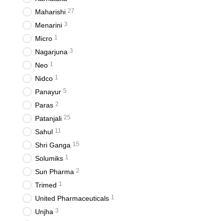
27
Maharishi
3
Menarini
1
Micro
3
Nagarjuna
1
Neo
1
Nidco
5
Panayur
2
Paras
25
Patanjali
11
Sahul
15
Shri Ganga
1
Solumiks
2
Sun Pharma
1
Trimed
1
United Pharmaceuticals
3
Unjha