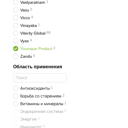
1
Vaidyaratnam
5
Vasu
4
Vicco
1
Vinayaka
68
Viterity Global
4
Vyas
2
Younique Product
6
Zandu
Область применения
1
Антиоксиданты
2
Борьба со старением
1
Витамины и минералы
0
Эндокринная система
0
Энергия
0
Иммунитет