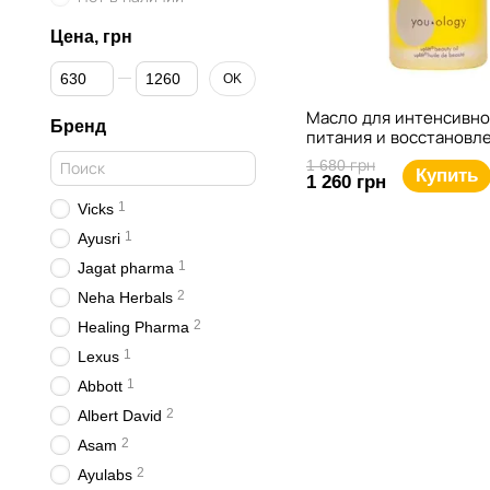
Цена, грн
От Цена, грн
До Цена, грн
OK
Масло для интенсивно
Бренд
питания и восстановл
лица 30 мл (YOU-OLOG
1 680 грн
Купить
beauty oil) - Younique Pr
1 260 грн
1
Vicks
1
Ayusri
1
Jagat pharma
2
Neha Herbals
2
Healing Pharma
1
Lexus
1
Abbott
2
Albert David
2
Asam
2
Ayulabs