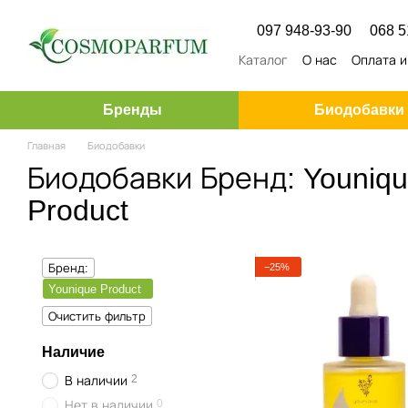
Перейти к основному контенту
097 948-93-90
068 5
Каталог
О нас
Оплата и
Бренды
Биодобавки
Главная
Биодобавки
Биодобавки Бренд: Youniq
Product
−25%
Бренд:
Younique Product
Очистить фильтр
Наличие
2
В наличии
0
Нет в наличии