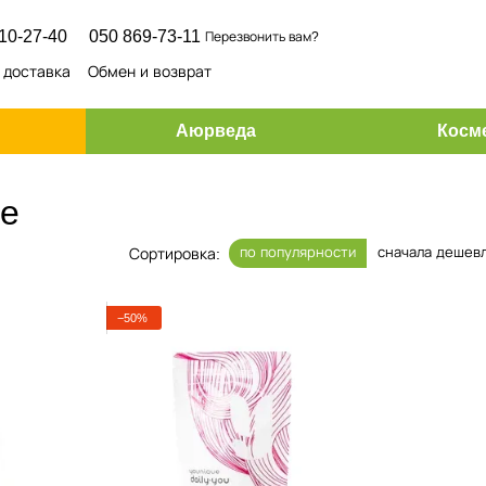
10-27-40
050 869-73-11
Перезвонить вам?
 доставка
Обмен и возврат
Аюрведа
Косме
ue
по популярности
сначала дешев
Сортировка:
−50%