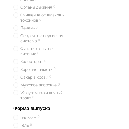
0
Органы дыхания
Очищение от шлаков и
0
токсинов
0
Печень
Сердечно-сосудистая
0
система
Функциональное
0
питание
0
Холестерин
0
Хорошая память
0
Сахар в крови
0
Мужское здоровье
Желудочно-кишечный
0
тракт
Форма выпуска
0
Бальзам
0
Гель