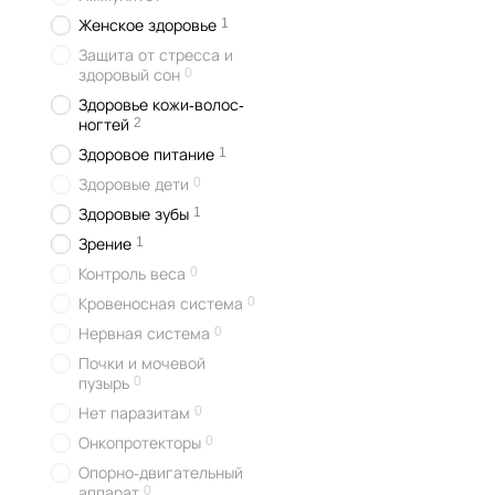
1
Женское здоровье
Защита от стресса и
0
здоровый сон
Здоровье кожи-волос-
2
ногтей
1
Здоровое питание
0
Здоровые дети
1
Здоровые зубы
1
Зрение
0
Контроль веса
0
Кровеносная система
0
Нервная система
Почки и мочевой
0
пузырь
0
Нет паразитам
0
Онкопротекторы
Опорно-двигательный
0
аппарат