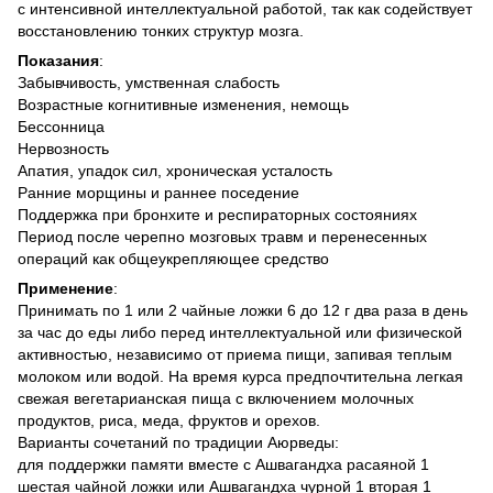
с интенсивной интеллектуальной работой, так как содействует
восстановлению тонких структур мозга.
Показания
:
Забывчивость, умственная слабость
Возрастные когнитивные изменения, немощь
Бессонница
Нервозность
Апатия, упадок сил, хроническая усталость
Ранние морщины и раннее поседение
Поддержка при бронхите и респираторных состояниях
Период после черепно мозговых травм и перенесенных
операций как общеукрепляющее средство
Применение
:
Принимать по 1 или 2 чайные ложки 6 до 12 г два раза в день
за час до еды либо перед интеллектуальной или физической
активностью, независимо от приема пищи, запивая теплым
молоком или водой. На время курса предпочтительна легкая
свежая вегетарианская пища с включением молочных
продуктов, риса, меда, фруктов и орехов.
Варианты сочетаний по традиции Аюрведы:
для поддержки памяти вместе с Ашвагандха расаяной 1
шестая чайной ложки или Ашвагандха чурной 1 вторая 1