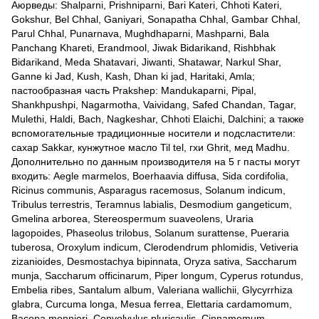
Аюрведы: Shalparni, Prishniparni, Bari Kateri, Chhoti Kateri,
Gokshur, Bel Chhal, Ganiyari, Sonapatha Chhal, Gambar Chhal,
Parul Chhal, Punarnava, Mughdhaparni, Mashparni, Bala
Panchang Khareti, Erandmool, Jiwak Bidarikand, Rishbhak
Bidarikand, Meda Shatavari, Jiwanti, Shatawar, Narkul Shar,
Ganne ki Jad, Kush, Kash, Dhan ki jad, Haritaki, Amla;
пастообразная часть Prakshep: Mandukaparni, Pipal,
Shankhpushpi, Nagarmotha, Vaividang, Safed Chandan, Tagar,
Mulethi, Haldi, Bach, Nagkeshar, Chhoti Elaichi, Dalchini; а также
вспомогательные традиционные носители и подсластители:
сахар Sakkar, кунжутное масло Til tel, гхи Ghrit, мед Madhu.
Дополнительно по данным производителя на 5 г пасты могут
входить: Aegle marmelos, Boerhaavia diffusa, Sida cordifolia,
Ricinus communis, Asparagus racemosus, Solanum indicum,
Tribulus terrestris, Teramnus labialis, Desmodium gangeticum,
Gmelina arborea, Stereospermum suaveolens, Uraria
lagopoides, Phaseolus trilobus, Solanum surattense, Pueraria
tuberosa, Oroxylum indicum, Clerodendrum phlomidis, Vetiveria
zizanioides, Desmostachya bipinnata, Oryza sativa, Saccharum
munja, Saccharum officinarum, Piper longum, Cyperus rotundus,
Embelia ribes, Santalum album, Valeriana wallichii, Glycyrrhiza
glabra, Curcuma longa, Mesua ferrea, Elettaria cardamomum,
Bacopa monnieri, Convolvulus pluricaulis, Cinnamomum