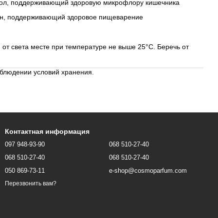
мол, поддерживающий здоровую микрофлору кишечника
рин, поддерживающий здоровое пищеварение
от света месте при температуре не выше 25°С. Беречь от
облюдении условий хранения.
Контактная информация
097 948-93-90
068 510-27-40
068 510-27-40
068 510-27-40
050 869-73-11
e-shop@cosmoparfum.com
Перезвонить вам?