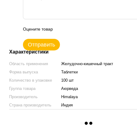
Оцените товар
Отправить
Характеристики
Область применения
Желудочно-кишечный тракт
Форма выпуска
Таблетки
Количество в упаковке
100 шт
Группа товара
Аюрведа
Производитель
Himalaya
Страна производитель
Индия