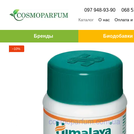
Перейти к основному контенту
097 948-93-90
068 5
Каталог
О нас
Оплата и
Бренды
Биодобавки
−10%