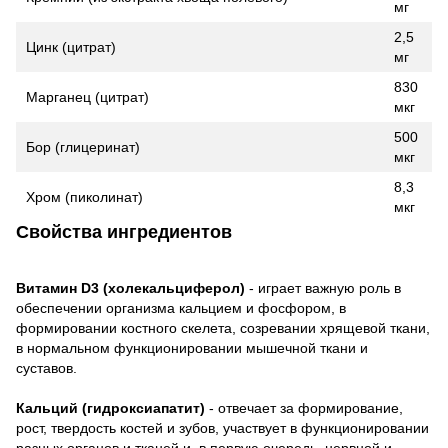
мг
2,5
Цинк (цитрат)
мг
830
Марганец (цитрат)
мкг
500
Бор (глицеринат)
мкг
8,3
Хром (пиколинат)
мкг
Свойства ингредиентов
Витамин D3 (холекальциферол)
- играет важную роль в
обеспечении организма кальцием и фосфором, в
формировании костного скелета, созревании хрящевой ткани,
в нормальном функционировании мышечной ткани и
суставов.
Кальций (гидроксиапатит)
- отвечает за формирование,
рост, твердость костей и зубов, участвует в функционировании
разных органов и тканей и, в первую очередь, нервной и