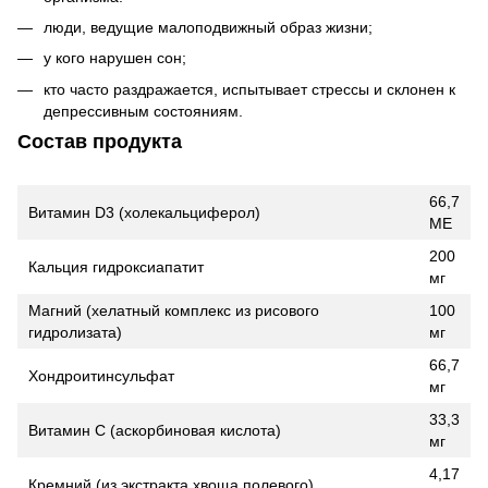
люди, ведущие малоподвижный образ жизни;
у кого нарушен сон;
кто часто раздражается, испытывает стрессы и склонен к
депрессивным состояниям.
Состав продукта
66,7
Витамин D3 (холекальциферол)
МЕ
200
Кальция гидроксиапатит
мг
Магний (хелатный комплекс из рисового
100
гидролизата)
мг
66,7
Хондроитинсульфат
мг
33,3
Витамин С (аскорбиновая кислота)
мг
4,17
Кремний (из экстракта хвоща полевого)