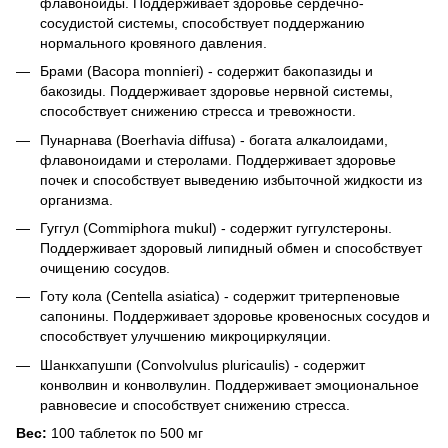
флавоноиды. Поддерживает здоровье сердечно-
сосудистой системы, способствует поддержанию
нормального кровяного давления.
Брами (Bacopa monnieri) - содержит бакопазиды и
бакозиды. Поддерживает здоровье нервной системы,
способствует снижению стресса и тревожности.
Пунарнава (Boerhavia diffusa) - богата алкалоидами,
флавоноидами и стеролами. Поддерживает здоровье
почек и способствует выведению избыточной жидкости из
организма.
Гуггул (Commiphora mukul) - содержит гуггулстероны.
Поддерживает здоровый липидный обмен и способствует
очищению сосудов.
Готу кола (Centella asiatica) - содержит тритерпеновые
сапонины. Поддерживает здоровье кровеносных сосудов и
способствует улучшению микроциркуляции.
Шанкхапушпи (Convolvulus pluricaulis) - содержит
конволвин и конволвулин. Поддерживает эмоциональное
равновесие и способствует снижению стресса.
Вес:
100 таблеток по 500 мг