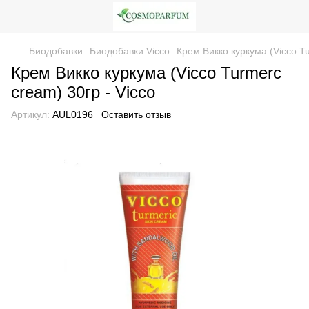
Биодобавки
Биодобавки Vicco
Крем Викко куркума (Vicco Tu
Крем Викко куркума (Vicco Turmerc
cream) 30гр - Vicco
Артикул:
AUL0196
Оставить отзыв