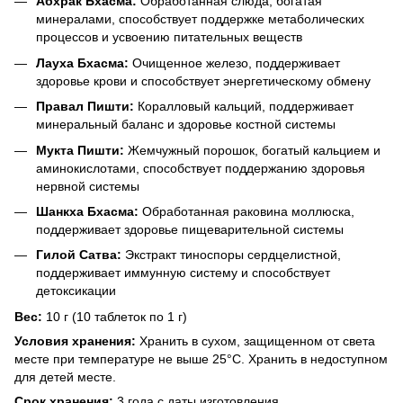
Абхрак Бхасма:
Обработанная слюда, богатая
минералами, способствует поддержке метаболических
процессов и усвоению питательных веществ
Лауха Бхасма:
Очищенное железо, поддерживает
здоровье крови и способствует энергетическому обмену
Правал Пишти:
Коралловый кальций, поддерживает
минеральный баланс и здоровье костной системы
Мукта Пишти:
Жемчужный порошок, богатый кальцием и
аминокислотами, способствует поддержанию здоровья
нервной системы
Шанкха Бхасма:
Обработанная раковина моллюска,
поддерживает здоровье пищеварительной системы
Гилой Сатва:
Экстракт тиноспоры сердцелистной,
поддерживает иммунную систему и способствует
детоксикации
Вес:
10 г (10 таблеток по 1 г)
Условия хранения:
Хранить в сухом, защищенном от света
месте при температуре не выше 25°С. Хранить в недоступном
для детей месте.
Срок хранения:
3 года с даты изготовления