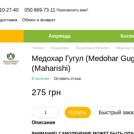
10-27-40
050 869-73-11
Перезвонить вам?
 доставка
Обмен и возврат
Аюрведа
Косме
Главная
Биодобавки
Биодобавки Maharishi
Медохар Гу
Медохар Гугул (Medohar Gug
(Maharishi)
В наличии
Оставить отзыв
275 грн
Купить
Быстрый зака
Описание
ВНИМАНИЕ! САМОЛЕЧЕНИЕ МОЖЕТ БЫТЬ ОПА