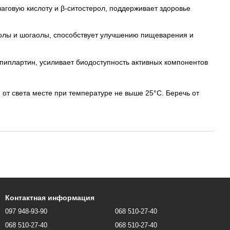
аговую кислоту и β-ситостерол, поддерживает здоровье
ролы и шогаолы, способствует улучшению пищеварения и
пиплартин, усиливает биодоступность активных компонентов
от света месте при температуре не выше 25°С. Беречь от
Контактная информация
097 948-93-90
068 510-27-40
068 510-27-40
068 510-27-40