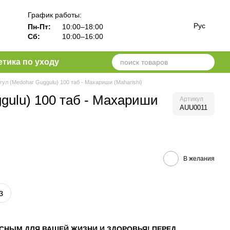
График работы:
Рус
Пн-Пт:
10:00–18:00
Сб:
10:00–16:00
тика по уходу
гул (Medohar Guggulu) 100 таб - Махариши (Maharishi)
gulu) 100 таб - Махариши
Артикул
AUU0011
В желания
з
СНЫМ ДЛЯ ВАШЕЙ ЖИЗНИ И ЗДОРОВЬЯ! ПЕРЕД