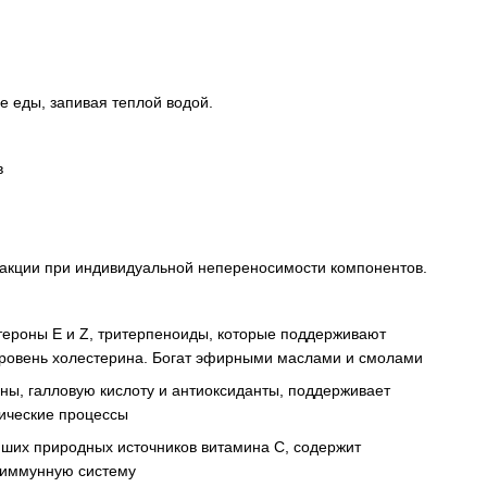
ле еды, запивая теплой водой.
в
акции при индивидуальной непереносимости компонентов.
стероны E и Z, тритерпеноиды, которые поддерживают
ровень холестерина. Богат эфирными маслами и смолами
ны, галловую кислоту и антиоксиданты, поддерживает
ические процессы
йших природных источников витамина С, содержит
 иммунную систему