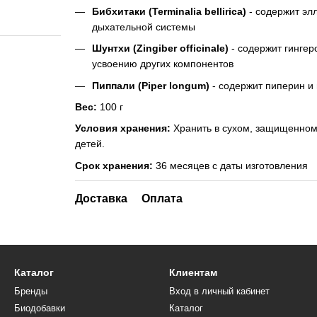
Бибхитаки (Terminalia bellirica)
- содержит элл
дыхательной системы
Шунтхи (Zingiber officinale)
- содержит гинге
усвоению других компонентов
Пиппали (Piper longum)
- содержит пиперин и 
Вес:
100 г
Условия хранения:
Хранить в сухом, защищенном 
детей.
Срок хранения:
36 месяцев с даты изготовления
Доставка
Оплата
Каталог
Клиентам
Бренды
Вход в личный кабинет
Биодобавки
Каталог