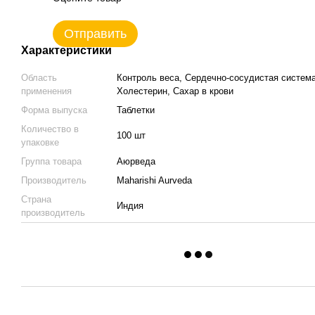
Отправить
Характеристики
Область
Контроль веса, Сердечно-сосудистая система
применения
Холестерин, Сахар в крови
Форма выпуска
Таблетки
Количество в
100 шт
упаковке
Группа товара
Аюрведа
Производитель
Maharishi Aurveda
Страна
Индия
производитель