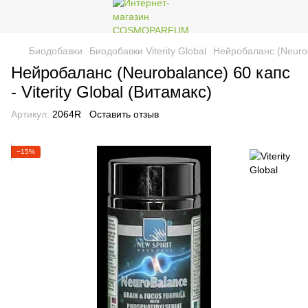
Биодобавки
Биодобавки Viterity Global
Нейробаланс (Neuroba
Нейробаланс (Neurobalance) 60 капс
- Viterity Global (Витамакс)
Артикул:
2064R
Оставить отзыв
−15%