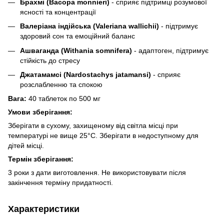
Брахмі (Bacopa monnieri)
- сприяє підтримці розумової
ясності та концентрації
Валеріана індійська (Valeriana wallichii)
- підтримує
здоровий сон та емоційний баланс
Ашваганда (Withania somnifera)
- адаптоген, підтримує
стійкість до стресу
Джатамамсі (Nardostachys jatamansi)
- сприяє
розслабленню та спокою
Вага:
40 таблеток по 500 мг
Умови зберігання:
Зберігати в сухому, захищеному від світла місці при
температурі не вище 25°C. Зберігати в недоступному для
дітей місці.
Термін зберігання:
3 роки з дати виготовлення. Не використовувати після
закінчення терміну придатності.
Характеристики