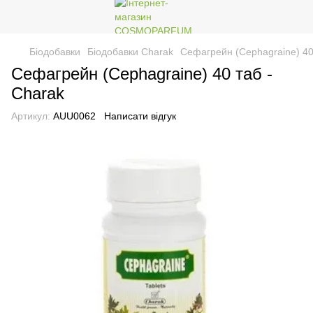
Біодобавки
Біодобавки Charak
Сефагрейн (Cephagraine) 40
Сефагрейн (Cephagraine) 40 таб -
Charak
Артикул:
AUU0062
Написати відгук