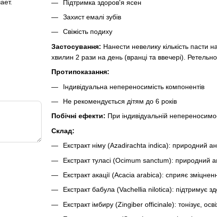
ает.
Підтримка здоров'я ясен
Захист емалі зубів
Свіжість подиху
Застосування:
Нанести невелику кількість пасти н
хвилин 2 рази на день (вранці та ввечері). Ретель
Протипоказання:
Індивідуальна непереносимість компонентів
Не рекомендується дітям до 6 років
Побічні ефекти:
При індивідуальній непереносимост
Склад:
Екстракт німу (Azadirachta indica): природний а
Екстракт туласі (Ocimum sanctum): природний 
Екстракт акації (Acacia arabica): сприяє зміцнен
Екстракт бабула (Vachellia nilotica): підтримує 
Екстракт імбиру (Zingiber officinale): тонізує, 