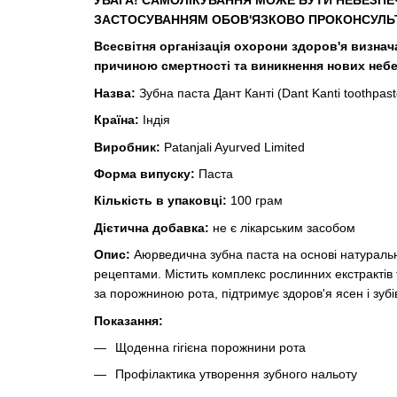
УВАГА! САМОЛІКУВАННЯ МОЖЕ БУТИ НЕБЕЗПЕ
ЗАСТОСУВАННЯМ ОБОВ'ЯЗКОВО ПРОКОНСУЛЬТ
Всесвітня організація охорони здоров'я визн
причиною смертності та виникнення нових неб
Назва:
Зубна паста Дант Канті (Dant Kanti toothpast
Країна:
Індія
Виробник:
Patanjali Ayurved Limited
Форма випуску:
Паста
Кількість в упаковці:
100 грам
Дієтична добавка:
не є лікарським засобом
Опис:
Аюрведична зубна паста на основі натуральн
рецептами. Містить комплекс рослинних екстрактів
за порожниною рота, підтримує здоров'я ясен і зубі
Показання:
Щоденна гігієна порожнини рота
Профілактика утворення зубного нальоту