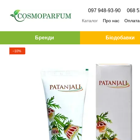
Перейти до основного контенту
097 948-93-90
068 5
Каталог
Про нас
Оплата 
Бренди
Біодобавки
−10%