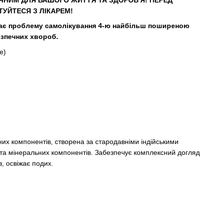
ЧНИМ ДЛЯ ВАШОГО ЖИТТЯ ТА ЗДОРОВ'Я! ПЕРЕД
УЙТЕСЯ З ЛІКАРЕМ!
ачає проблему самолікування 4-ю найбільш поширеною
езпечних хвороб.
e)
их компонентів, створена за стародавніми індійськими
 та мінеральних компонентів. Забезпечує комплексний догляд
в, освіжає подих.