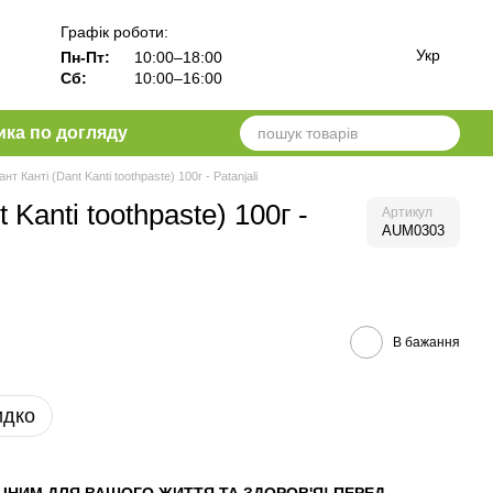
Графік роботи:
Укр
Пн-Пт:
10:00–18:00
Сб:
10:00–16:00
ика по догляду
т Канті (Dant Kanti toothpaste) 100г - Patanjali
Kanti toothpaste) 100г -
Артикул
AUM0303
В бажання
идко