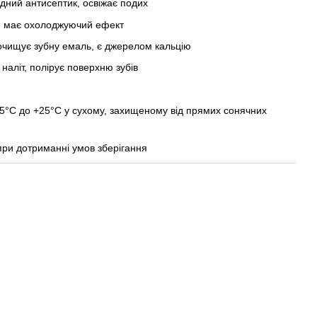
одний антисептик, освіжає подих
ху, має охолоджуючий ефект
 очищує зубну емаль, є джерелом кальцію
наліт, полірує поверхню зубів
+5°C до +25°C у сухому, захищеному від прямих сонячних
при дотриманні умов зберігання