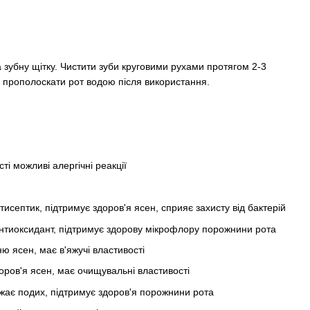
а зубну щітку. Чистити зуби круговими рухами протягом 2-3
но прополоскати рот водою після використання.
і можливі алергічні реакції
нтисептик, підтримує здоров'я ясен, сприяє захисту від бактерій
антиоксидант, підтримує здорову мікрофлору порожнини рота
ню ясен, має в'яжучі властивості
здоров'я ясен, має очищувальні властивості
освіжає подих, підтримує здоров'я порожнини рота