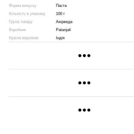
Форма випуску
Паста
Кількість в упаковці
100 г
Група товару
Аюрведа
Виробник
Patanjali
Країна виробник
Індія