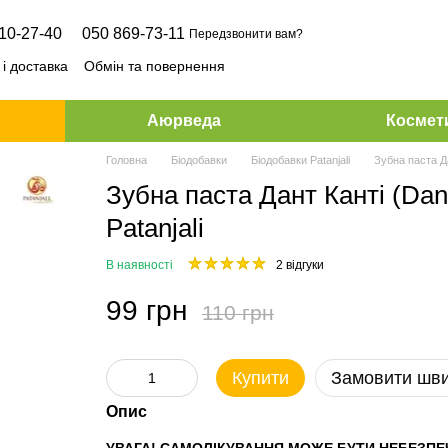
10-27-40
050 869-73-11
Передзвонити вам?
і доставка
Обмін та повернення
Аюрведа
Космет
Головна
Біодобавки
Біодобавки Patanjali
Зубна паста Дан
Зубна паста Дант Канті (Dant 
Patanjali
В наявності
2 відгуки
99 грн
110 грн
Купити
Замовити шв
Опис