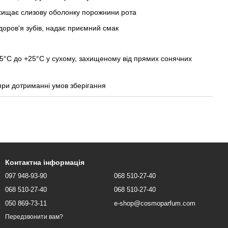
ахищає слизову оболонку порожнини рота
доров'я зубів, надає приємний смак
+5°C до +25°C у сухому, захищеному від прямих сонячних
при дотриманні умов зберігання
Контактна інформація
097 948-93-90
068 510-27-40
068 510-27-40
068 510-27-40
050 869-73-11
e-shop@cosmoparfum.com
Передзвонити вам?