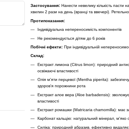
Застосування:
Нанести невелику кількість пасти н
хвилин 2 рази на день (вранці та ввечері). Ретель
Протипоказання:
Індивідуальна непереносимість компонентів
Не рекомендується дітям до 6 років
Побічні ефекти:
При індивідуальній непереносимост
Склад:
Екстракт лимона (Citrus limon): природний анти
освіжаючі властивості
Олія м'яти перцевої (Mentha piperita): забезпеч
здоров'я порожнини рота
Екстракт алое вера (Aloe barbadensis): зволожу
властивості
Екстракт ромашки (Matricaria chamomilla): має з
Карбонат кальцію: натуральний мінерал, м'яко
Силіка: природний абразив, ефективно видаляє 