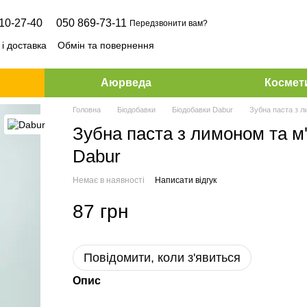
10-27-40
050 869-73-11
Передзвонити вам?
і доставка
Обмін та повернення
Аюрведа
Космет
Головна
Біодобавки
Біодобавки Dabur
Зубна паста з л
Зубна паста з лимоном та м'
Dabur
Немає в наявності
Написати відгук
87 грн
Повідомити, коли з'явиться
Опис