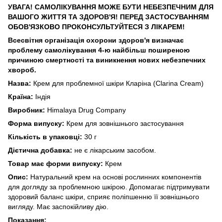
УВАГА! САМОЛІКУВАННЯ МОЖЕ БУТИ НЕБЕЗПЕЧНИМ ДЛЯ
ВАШОГО ЖИТТЯ ТА ЗДОРОВ'Я! ПЕРЕД ЗАСТОСУВАННЯМ
ОБОВ'ЯЗКОВО ПРОКОНСУЛЬТУЙТЕСЯ З ЛІКАРЕМ!
Всесвітня організація охорони здоров'я визначає
проблему самолікування 4-ю найбільш поширеною
причиною смертності та виникнення нових небезпечних
хвороб.
Назва:
Крем для проблемної шкіри Кларіна (Clarina Cream)
Країна:
Індія
Виробник:
Himalaya Drug Company
Форма випуску:
Крем для зовнішнього застосування
Кількість в упаковці:
30 г
Дієтична добавка:
не є лікарським засобом.
Товар має форми випуску:
Крем
Опис:
Натуральний крем на основі рослинних компонентів
для догляду за проблемною шкірою. Допомагає підтримувати
здоровий баланс шкіри, сприяє поліпшенню її зовнішнього
вигляду. Має заспокійливу дію.
Показання: