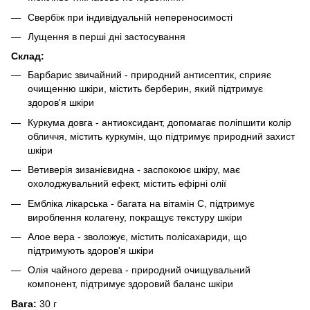
Свербіж при індивідуальній непереносимості
Лущення в перші дні застосування
Склад:
Барбарис звичайний - природний антисептик, сприяє
очищенню шкіри, містить берберин, який підтримує
здоров'я шкіри
Куркума довга - антиоксидант, допомагає поліпшити колір
обличчя, містить куркумін, що підтримує природний захист
шкіри
Ветиверія зизанієвидна - заспокоює шкіру, має
охолоджувальний ефект, містить ефірні олії
Ембліка лікарська - багата на вітамін С, підтримує
вироблення колагену, покращує текстуру шкіри
Алое вера - зволожує, містить полісахариди, що
підтримують здоров'я шкіри
Олія чайного дерева - природний очищувальний
компонент, підтримує здоровий баланс шкіри
Вага:
30 г